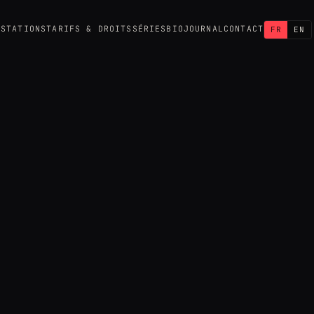
ESTATIONS
TARIFS & DROITS
SÉRIES
BIO
JOURNAL
CONTACT
FR
EN