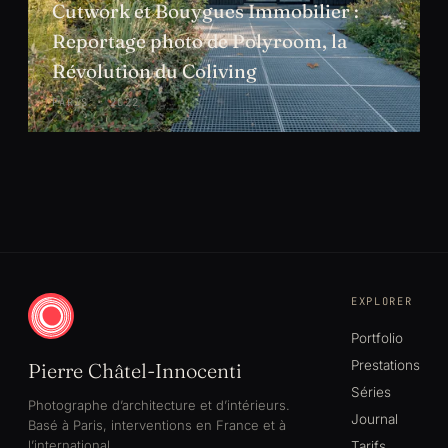
Cutwork et Bouygues Immobilier :
Reportage photo de Polyroom, la
Révolution du Coliving
PARIS · 2022
EXPLORER
Portfolio
Prestations
Pierre Châtel-Innocenti
Séries
Photographe d’architecture et d’intérieurs.
Journal
Basé à Paris, interventions en France et à
l’international.
Tarifs