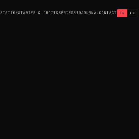
ESTATIONS
TARIFS & DROITS
SÉRIES
BIO
JOURNAL
CONTACT
FR
EN