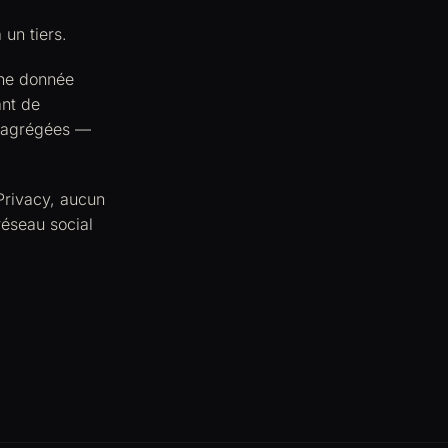
un tiers.
ne donnée
ant de
nt agrégées —
Privacy, aucun
réseau social