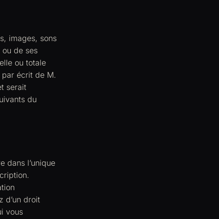
es, images, sons
 ou de ses
lle ou totale
 par écrit de M.
t serait
uivants du
e dans l’unique
ription.
tion
 d’un droit
ui vous