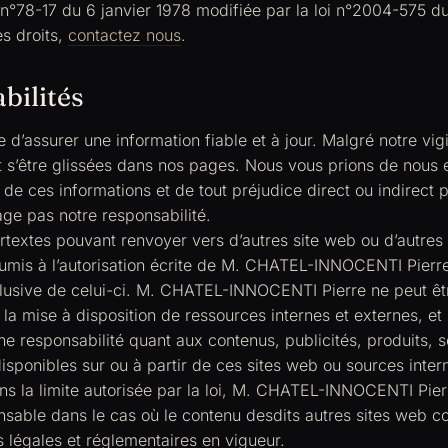
 n°78-17 du 6 janvier 1978 modifiée par la loi n°2004-575 du
s droits,
contactez nous
.
bilités
e d’assurer une information fiable et à jour. Malgré notre vig
 s’être glissées dans nos pages. Nous vous prions de nous 
ite de ces informations et de tout préjudice direct ou indirect
ge pas notre responsabilité.
rtextes pouvant renvoyer vers d’autres site web ou d’autres
oumis à l’autorisation écrite de M. CHATEL-INNOCENTI Pierr
clusive de celui-ci. M. CHATEL-INNOCENTI Pierre ne peut êt
la mise à disposition de ressources internes et externes, et
e responsabilité quant aux contenus, publicités, produits, s
disponibles sur ou à partir de ces sites web ou sources inter
 la limite autorisée par la loi, M. CHATEL-INNOCENTI Pierr
nsable dans le cas où le contenu desdits autres sites web co
s légales et réglementaires en vigueur.