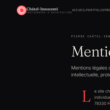
Châtel-Innocenti
ACCUEIL
PORTFOLIO
PR
PHOTOGRAPHE D’ARCHITECTURE
PIERRE CHÂTEL-IN
Menti
Mentions légales d
intellectuelle, pr
L
e site c
individu
78330 F