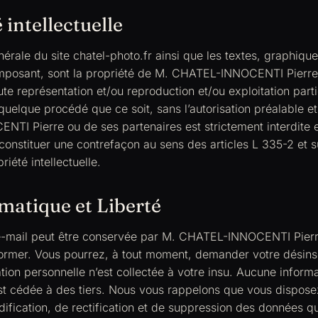
 intellectuelle
nérale du site chatel-photo.fr ainsi que les textes, graphiqu
omposant, sont la propriété de M. CHATEL-INNOCENTI Pierre
te représentation et/ou reproduction et/ou exploitation partie
 quelque procédé que ce soit, sans l’autorisation préalable et
I Pierre ou de ses partenaires est strictement interdite e
constituer une contrefaçon au sens des articles L 335-2 et s
iété intellectuelle.
matique et Liberté
e-mail peut être conservée par M. CHATEL-INNOCENTI Pierr
ormer. Vous pourrez, à tout moment, demander votre désinsc
ion personnelle n’est collectée à votre insu. Aucune informa
st cédée à des tiers. Nous vous rappelons que vous disposez
ification, de rectification et de suppression des données q