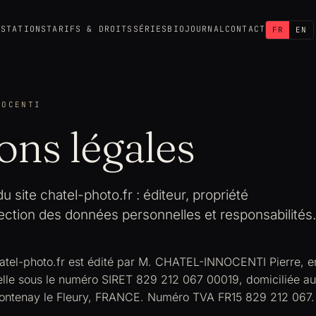
ESTATIONS
TARIFS & DROITS
SÉRIES
BIO
JOURNAL
CONTACT
FR
EN
NOCENTI
ons légales
u site chatel-photo.fr : éditeur, propriété
otection des données personnelles et responsabilités.
hatel-photo.fr est édité par M. CHATEL-INNOCENTI Pierre, e
elle sous le numéro SIRET 829 212 067 00019, domiciliée au
ontenay le Fleury, FRANCE. Numéro TVA FR15 829 212 067.