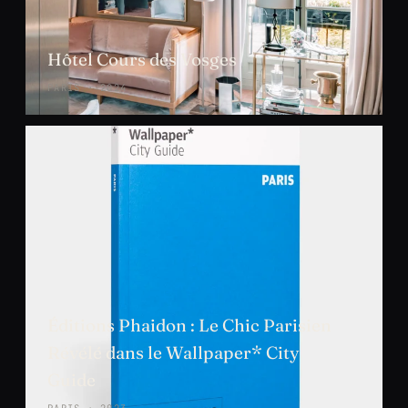
Hôtel Cours des Vosges
PARIS · 2024
Éditions Phaidon : Le Chic Parisien
Révélé dans le Wallpaper* City
Guide