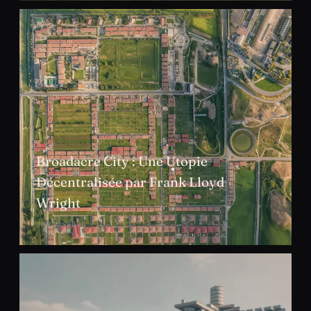
Broadacre City : Une Utopie
Décentralisée par Frank Lloyd
Wright
JANV. 2025