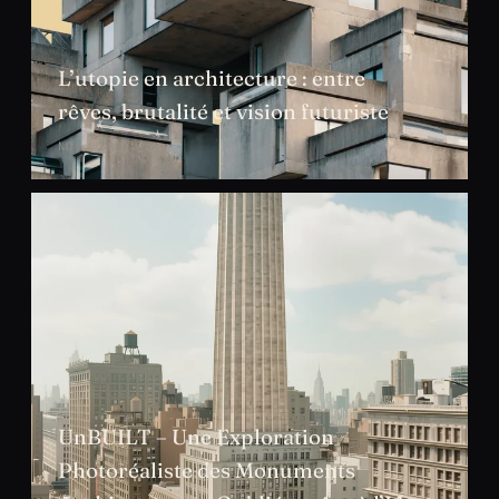
L’utopie en architecture : entre
rêves, brutalité et vision futuriste
NOV. 2024
UnBUILT – Une Exploration
Photoréaliste des Monuments