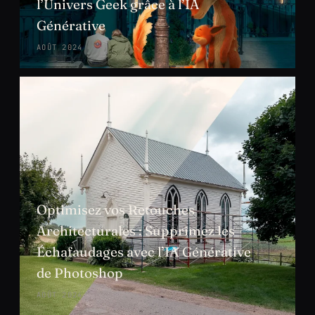
l’Univers Geek grâce à l’IA
Générative
AOÛT 2024
Optimisez vos Retouches
Architecturales : Supprimez les
Échafaudages avec l’IA Générative
de Photoshop
AOÛT 2024