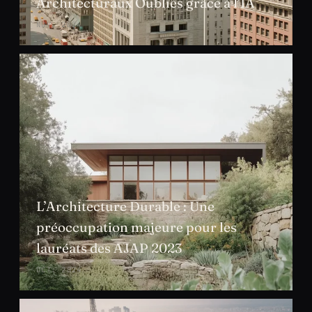
Architecturaux Oubliés grâce à l’IA
NOV. 2024
L’Architecture Durable : Une
préoccupation majeure pour les
lauréats des AJAP 2023
OCT. 2024