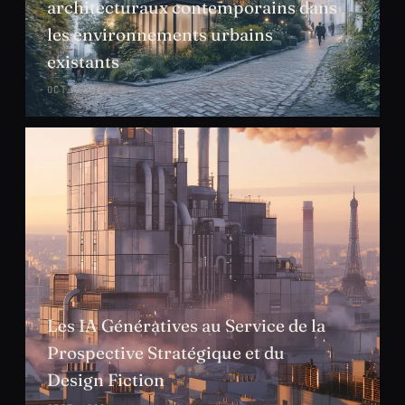
architecturaux contemporains dans
les environnements urbains
existants
OCT. 2024
Les IA Génératives au Service de la
Prospective Stratégique et du
Design Fiction