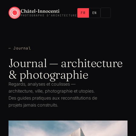
Châtel-Innocenti
FR
EN
PHOTOGRAPHE D’ARCHITECTURE
— Journal
Journal — architecture
& photographie
Regards, analyses et coulisses —
architecture, ville, photographie et utopies.
Des guides pratiques aux reconstitutions de
projets jamais construits.