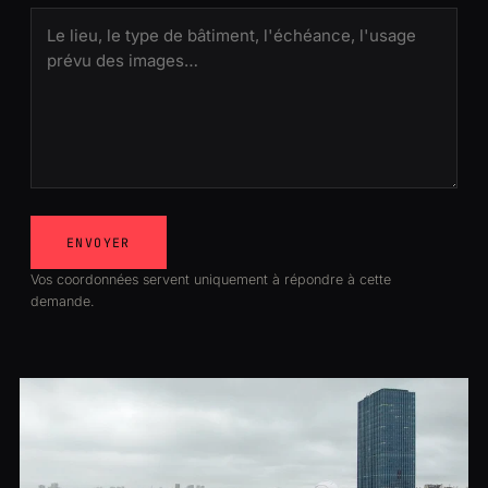
ENVOYER
Vos coordonnées servent uniquement à répondre à cette
demande.