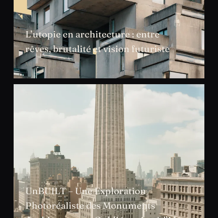
L’utopie en architecture : entre
rêves, brutalité et vision futuriste
NOV. 2024
UnBUILT – Une Exploration
Photoréaliste des Monuments