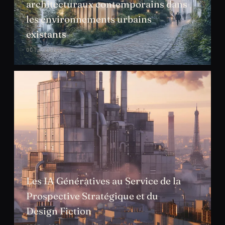
architecturaux contemporains dans
les environnements urbains
existants
OCT. 2024
Les IA Génératives au Service de la
Prospective Stratégique et du
Design Fiction