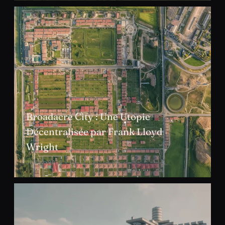
Broadacre City : Une Utopie
Décentralisée par Frank Lloyd
Wright
JANV. 2025