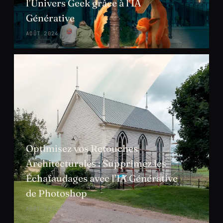
l’Univers Geek grâce à l’IA
Générative
AOÛT 2024
Optimisez vos Retouches
Architecturales : Supprimez les
Échafaudages avec l’IA Générative
de Photoshop
AOÛT 2024