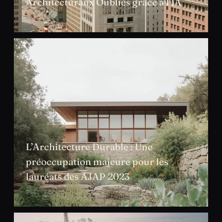
Architecturaux Oubliés grâce à l’IA
NOV. 2024
L’Architecture Durable : Une
préoccupation majeure pour les
lauréats des AJAP 2023
OCT. 2024