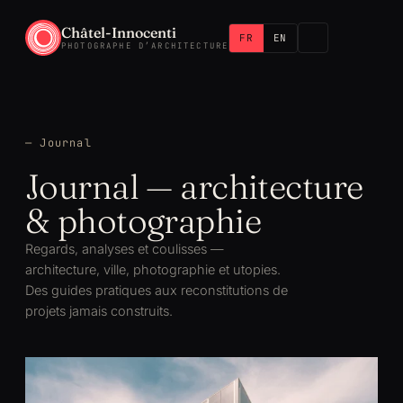
Châtel-Innocenti
FR
EN
PHOTOGRAPHE D’ARCHITECTURE
— Journal
Journal — architecture
& photographie
Regards, analyses et coulisses —
architecture, ville, photographie et utopies.
Des guides pratiques aux reconstitutions de
projets jamais construits.