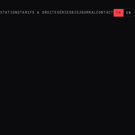
ESTATIONS
TARIFS & DROITS
SÉRIES
BIO
JOURNAL
CONTACT
FR
EN