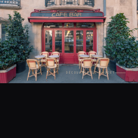
DÉCOUVRIR LE PROJET
CONTEXTE
LIEU
Intérieurs
Paris 16e
ANNÉE
MISSION
2024
Reportage pour les Éditions
Phaidon — Wallpaper* City