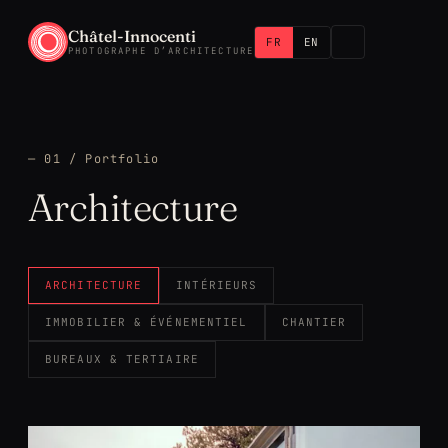
Châtel-Innocenti
FR
EN
PHOTOGRAPHE D’ARCHITECTURE
— 01 / Portfolio
Architecture
ARCHITECTURE
INTÉRIEURS
IMMOBILIER & ÉVÉNEMENTIEL
CHANTIER
BUREAUX & TERTIAIRE