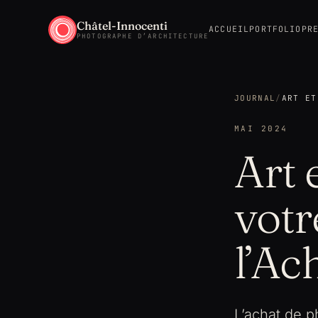
Châtel-Innocenti
ACCUEIL
PORTFOLIO
PR
PHOTOGRAPHE D’ARCHITECTURE
JOURNAL
/
ART ET
MAI 2024
Art 
votr
l’Ac
L’achat de p