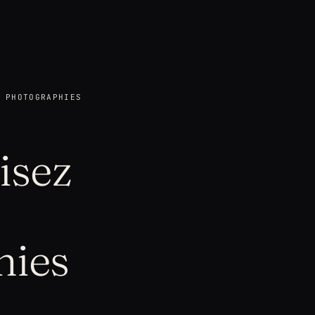
 PHOTOGRAPHIES
risez
hies