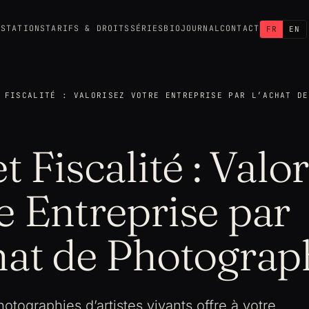
ESTATIONS
TARIFS & DROITS
SÉRIES
BIO
JOURNAL
CONTACT
FR
EN
 FISCALITÉ : VALORISEZ VOTRE ENTREPRISE PAR L’ACHAT DE
et Fiscalité : Valo
e Entreprise par
hat de Photograp
hotographies d’artistes vivants offre à votre