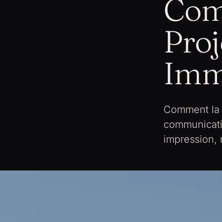
Com
Proj
Imm
Comment la p
communicati
impression, n