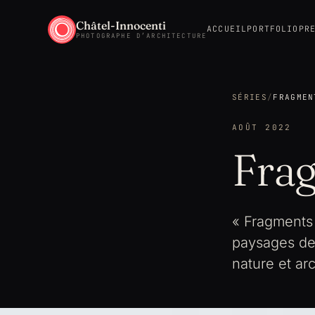
Châtel-Innocenti
ACCUEIL
PORTFOLIO
PR
PHOTOGRAPHE D’ARCHITECTURE
SÉRIES
/
FRAGMEN
AOÛT 2022
Frag
« Fragments d
paysages de 
nature et arc