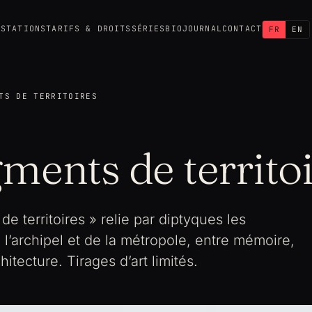
ESTATIONS
TARIFS & DROITS
SÉRIES
BIO
JOURNAL
CONTACT
FR
EN
TS DE TERRITOIRES
ments de territo
e territoires » relie par diptyques les
l’archipel et de la métropole, entre mémoire,
hitecture. Tirages d’art limités.