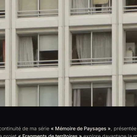
continuité de ma série
« Mémoire de Paysages »
, présentée
e projet
« Fragments de territoires »
explore davantage la m