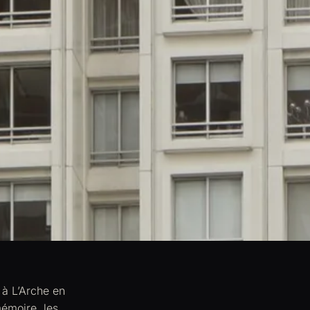
 à L’Arche en
émoire, les