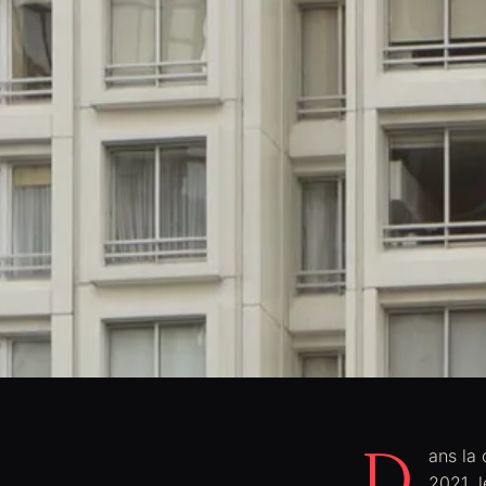
D
ans la 
2021, l