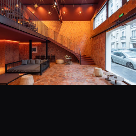
DÉCOUVRIR LE PROJET
CONTEXTE
LIEU
Intérieurs
Paris
ANNÉE
MISSION
2020
Reportage pour les Éditions
Phaidon — Wallpaper* City