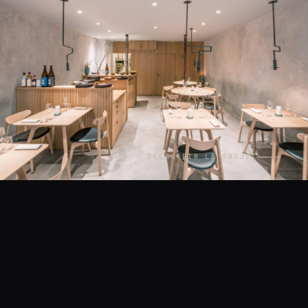
DÉCOUVRIR LE PROJET
CONTEXTE
LIEU
Intérieurs
Paris
ANNÉE
MISSION
2020
Reportage pour les Éditions
Phaidon — Wallpaper* City