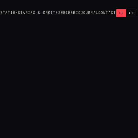
ESTATIONS
TARIFS & DROITS
SÉRIES
BIO
JOURNAL
CONTACT
FR
EN